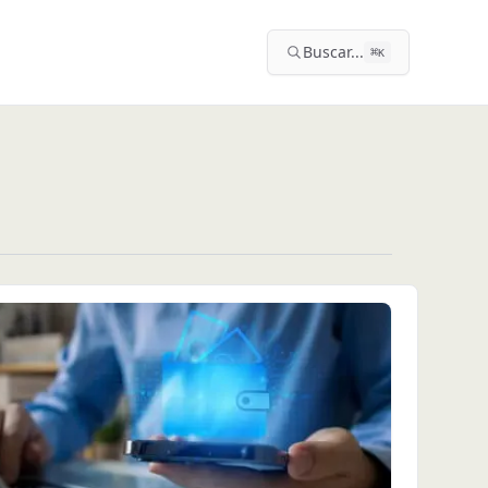
Buscar...
⌘
K