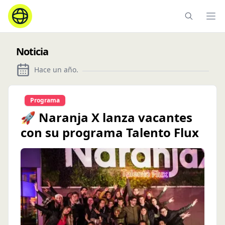
Ope
Noticia
Hace un año
.
Programa
🚀 Naranja X lanza vacantes
con su programa Talento Flux