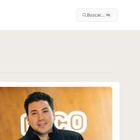
Buscar...
⌘
K