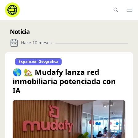
Ope
Noticia
Hace 10 meses
.
Expansión Geográfica
🌎 🏡 Mudafy lanza red
inmobiliaria potenciada con
IA