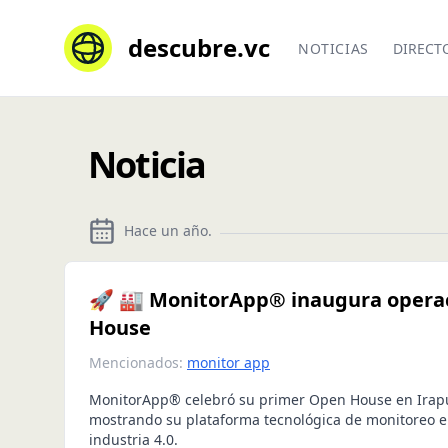
descubre.vc
NOTICIAS
DIRECT
Noticia
Hace un año
.
🚀 🏭 MonitorApp® inaugura operac
House
Mencionados:
monitor app
MonitorApp® celebró su primer Open House en Irapu
mostrando su plataforma tecnológica de monitoreo e
industria 4.0.