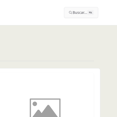
Buscar...
⌘
K