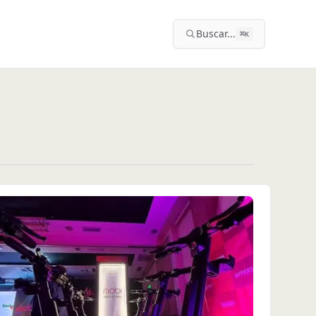
Buscar...
⌘
K