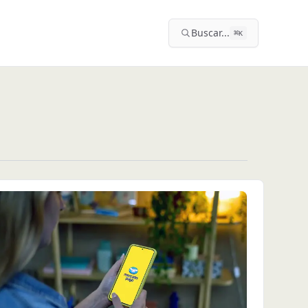
Buscar...
⌘
K