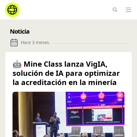
Ope
Noticia
Hace 3 meses
.
🤖 Mine Class lanza VigIA,
solución de IA para optimizar
la acreditación en la minería