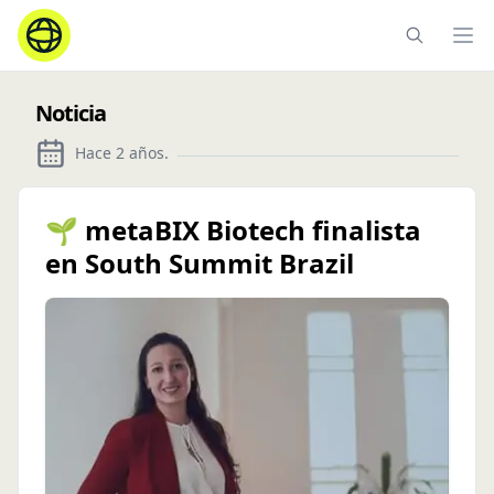
Ope
Noticia
Hace 2 años
.
🌱 metaBIX Biotech finalista
en South Summit Brazil