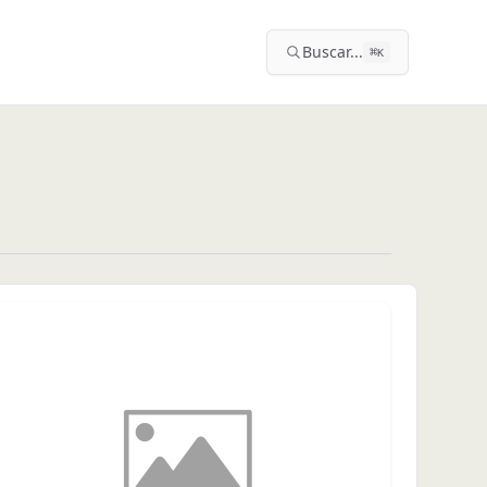
Buscar...
⌘
K