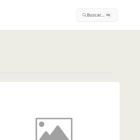
Buscar...
⌘
K