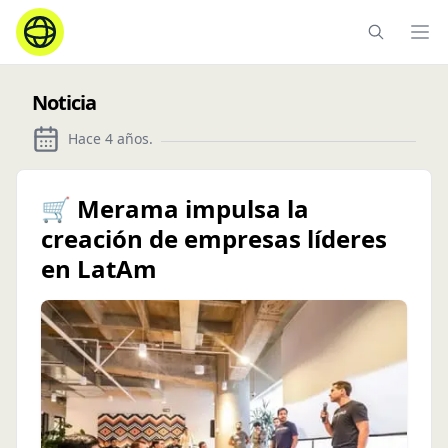
Ope
Noticia
Hace 4 años
.
🛒 Merama impulsa la
creación de empresas líderes
en LatAm