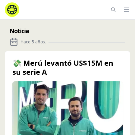
Ope
Noticia
Hace 5 años
.
💸 Merú levantó US$15M en
su serie A