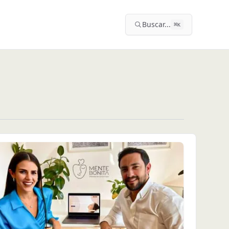
Buscar...
⌘
K