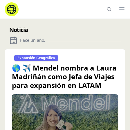
Ope
Noticia
Hace un año
.
Expansión Geográfica
🌎 ✈️ Mendel nombra a Laura
Madriñán como Jefa de Viajes
para expansión en LATAM