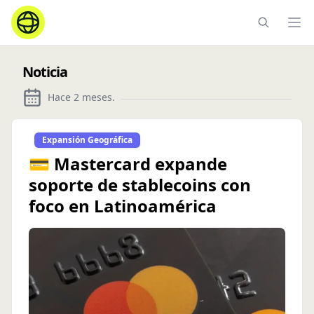
Ope
Noticia
Hace 2 meses
.
Expansión Geográfica
💳 Mastercard expande
soporte de stablecoins con
foco en Latinoamérica