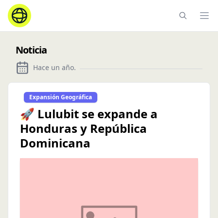
Ope
Noticia
Hace un año
.
Expansión Geográfica
🚀 Lulubit se expande a
Honduras y República
Dominicana