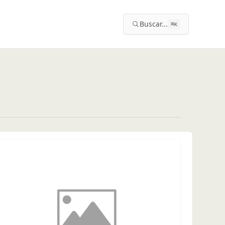
Buscar...
⌘
K