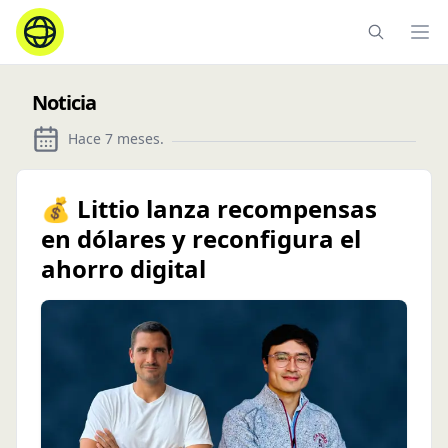
Ope
Noticia
Hace 7 meses
.
💰 Littio lanza recompensas
en dólares y reconfigura el
ahorro digital