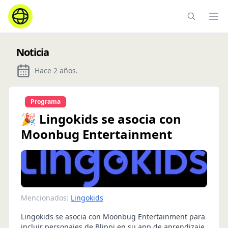
Ope
Noticia
Hace 2 años
.
Programa
🎉 Lingokids se asocia con
Moonbug Entertainment
Mencionados:
Lingokids
Lingokids se asocia con Moonbug Entertainment para
incluir personajes de Blippi en su app de aprendizaje