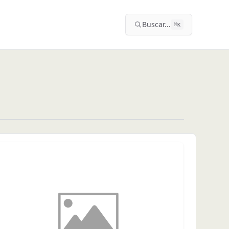
Buscar...
⌘
K