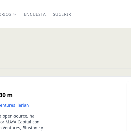
ORIOS
ENCUESTA
SUGERIR
$30 m
ventures
lerian
ra open-source, ha
por MAYA Capital con
o Ventures, Blustone y