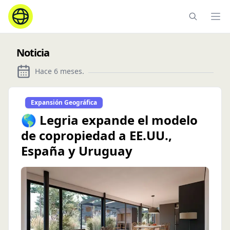
Ope
Noticia
Hace 6 meses
.
Expansión Geográfica
🌎 Legria expande el modelo
de copropiedad a EE.UU.,
España y Uruguay