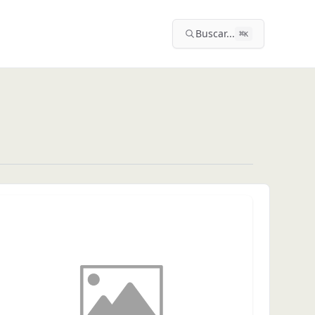
Buscar...
⌘
K