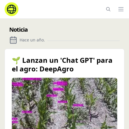
Ope
Noticia
Hace un año
.
🌱 Lanzan un 'Chat GPT' para
el agro: DeepAgro