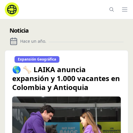
Ope
Noticia
Hace un año
.
Expansión Geográfica
🌎 🦴 LAIKA anuncia
expansión y 1.000 vacantes en
Colombia y Antioquia