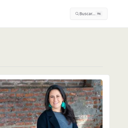
Buscar...
⌘
K