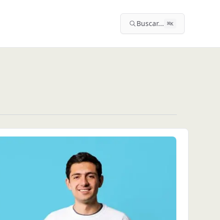
Buscar...
⌘
K