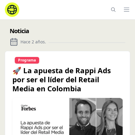
Ope
Noticia
Hace 2 años
.
Programa
🚀 La apuesta de Rappi Ads
por ser el líder del Retail
Media en Colombia