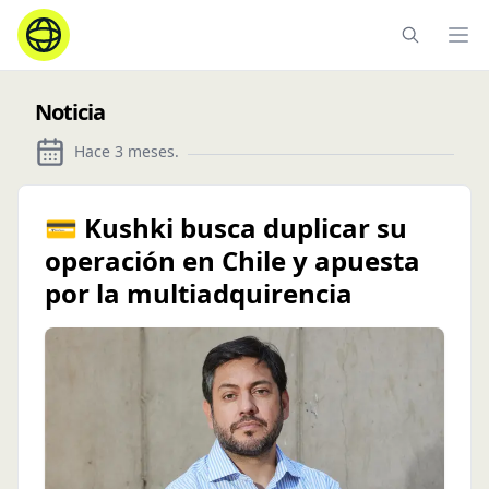
Ope
Noticia
Hace 3 meses
.
💳 Kushki busca duplicar su
operación en Chile y apuesta
por la multiadquirencia