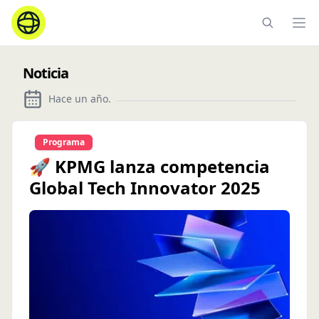
Ope
Noticia
Hace un año
.
Programa
🚀 KPMG lanza competencia
Global Tech Innovator 2025