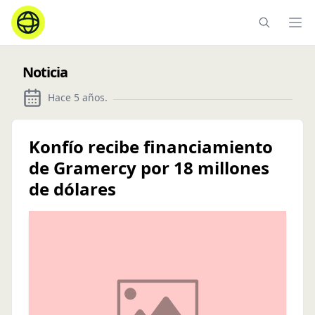
Ope
Noticia
Hace 5 años
.
Konfío recibe financiamiento
de Gramercy por 18 millones
de dólares