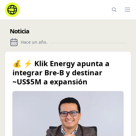
Ope
Noticia
Hace un año
.
💰 ⚡️ Klik Energy apunta a
integrar Bre-B y destinar
~US$5M a expansión