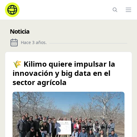
Ope
Noticia
Hace 3 años
.
🌾 Kilimo quiere impulsar la
innovación y big data en el
sector agrícola