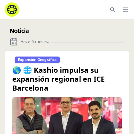
Ope
Noticia
Hace 6 meses
.
Expansión Geográfica
🌎 🌐 Kashio impulsa su
expansión regional en ICE
Barcelona