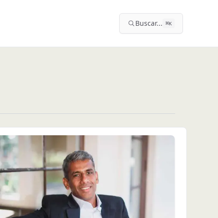
Buscar...
⌘
K