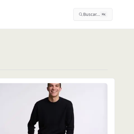
Buscar...
⌘
K