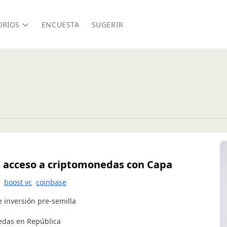
ORIOS
ENCUESTA
SUGERIR
l acceso a criptomonedas con Capa
boost vc
coinbase
 inversión pre-semilla
nedas en República