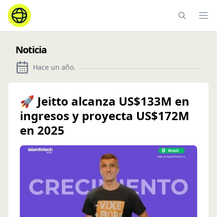
Ope
Noticia
Hace un año
.
🚀 Jeitto alcanza US$133M en
ingresos y proyecta US$172M
en 2025