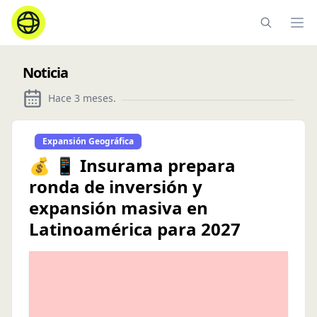
Ope
Noticia
Hace 3 meses
.
Expansión Geográfica
💰 📱 Insurama prepara
ronda de inversión y
expansión masiva en
Latinoamérica para 2027