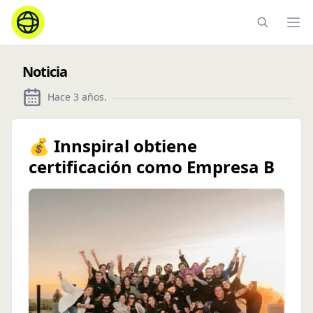
Ope
Noticia
Hace 3 años
.
💰 Innspiral obtiene
certificación como Empresa B