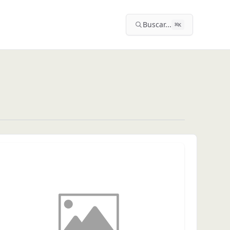
Buscar...
⌘
K