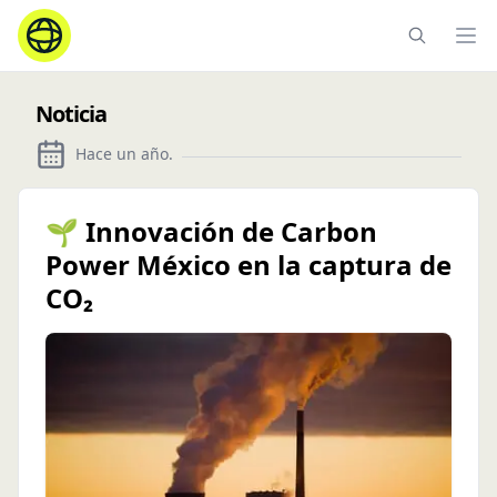
Ope
Noticia
Hace un año
.
🌱 Innovación de Carbon
Power México en la captura de
CO₂