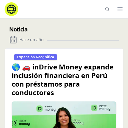
Ope
Noticia
Hace un año
.
Expansión Geográfica
🌎 🚗 inDrive Money expande
inclusión financiera en Perú
con préstamos para
conductores