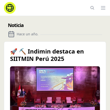
Ope
Noticia
Hace un año
.
🚀 ⛏️ Indimin destaca en
SIITMIN Perú 2025