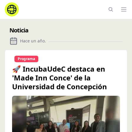
Ope
Noticia
Hace un año
.
Programa
🚀 IncubaUdeC destaca en
'Made Inn Conce' de la
Universidad de Concepción