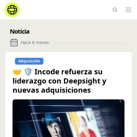
Ope
Noticia
Hace 8 meses
.
Adquisición
🤝 🛡️ Incode refuerza su
liderazgo con Deepsight y
nuevas adquisiciones