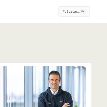
Buscar...
⌘
K