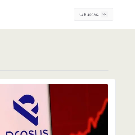
Buscar...
⌘
K