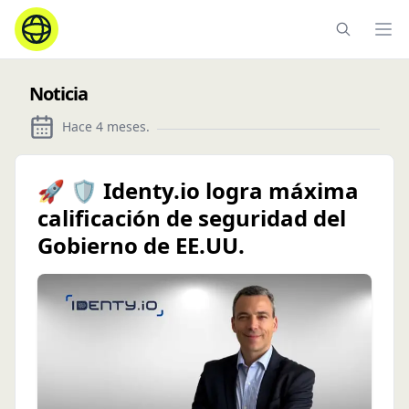
Ope
Noticia
Hace 4 meses
.
🚀 🛡️ Identy.io logra máxima
calificación de seguridad del
Gobierno de EE.UU.