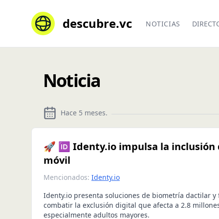
descubre.vc
NOTICIAS
DIRECT
Noticia
Hace 5 meses
.
🚀 🆔 Identy.io impulsa la inclusió
móvil
Mencionados:
Identy.io
Identy.io presenta soluciones de biometría dactilar y 
combatir la exclusión digital que afecta a 2.8 millon
especialmente adultos mayores.