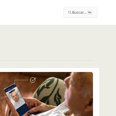
Buscar...
⌘
K