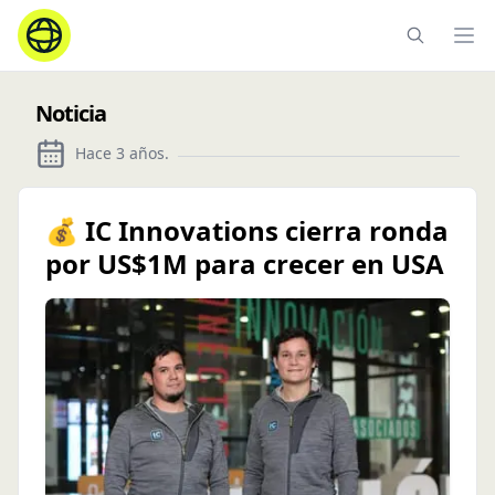
Ope
Noticia
Hace 3 años
.
💰 IC Innovations cierra ronda
por US$1M para crecer en USA